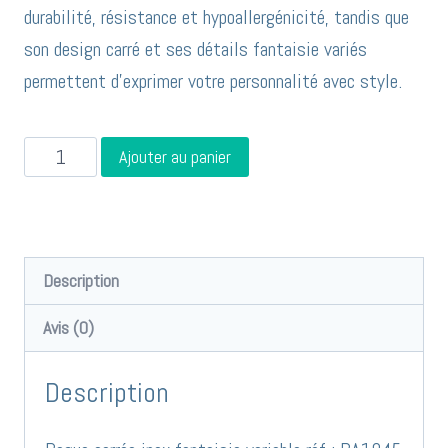
durabilité, résistance et hypoallergénicité, tandis que
son design carré et ses détails fantaisie variés
permettent d’exprimer votre personnalité avec style.
quantité
Ajouter au panier
de
Bague
carrée
inox
Description
fantaisie
Avis (0)
variable
réf
Description
:
BA1045