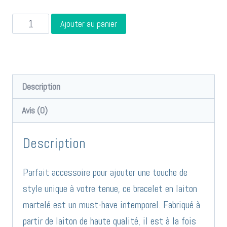
quantité
Ajouter au panier
de
Bracelet
laiton
martelé
Description
réfB1014
Avis (0)
Description
Parfait accessoire pour ajouter une touche de
style unique à votre tenue, ce bracelet en laiton
martelé est un must-have intemporel. Fabriqué à
partir de laiton de haute qualité, il est à la fois