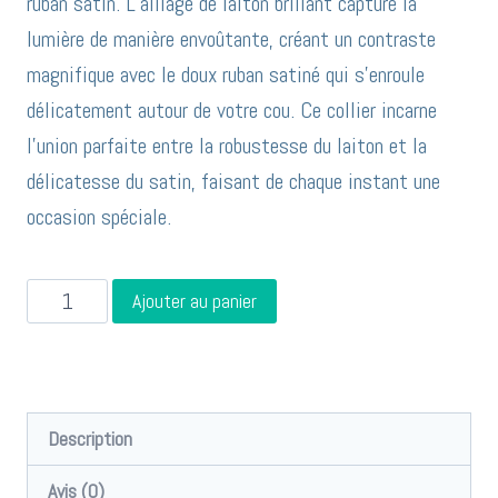
ruban satin. L’alliage de laiton brillant capture la
lumière de manière envoûtante, créant un contraste
magnifique avec le doux ruban satiné qui s’enroule
délicatement autour de votre cou. Ce collier incarne
l’union parfaite entre la robustesse du laiton et la
délicatesse du satin, faisant de chaque instant une
occasion spéciale.
quantité
Ajouter au panier
de
collier
en
laiton
Description
sur
Avis (0)