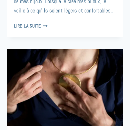
de mes bijoux. Lorsque je crée mes bijoux, je
veille à ce qu’ils soient légers et confortables…
DES
LIRE LA SUITE
BIJOUX
LÉGERS
À
PORTER
TOUS
LES
JOURS