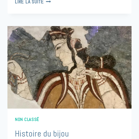
LIRE LA SUITE
AJUSTER
LA
TAILLE
D’UN
BRACELET
OU
D’UNE
BAGUE
NON CLASSÉ
Histoire du bijou