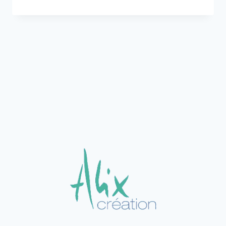
BIEN
CHOISIR
ET
PORTER
VOS
BOUCLES
D’OREILLES
?