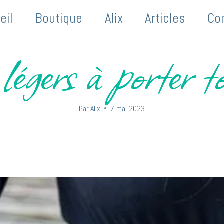
eil
Boutique
Alix
Articles
Co
légers à porter to
Par
Alix
7 mai 2023