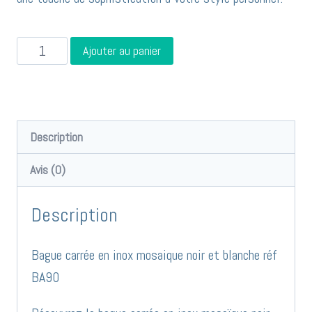
quantité
Ajouter au panier
de
Bague
carrée
en
Description
inox
Avis (0)
mosaique
noir
Description
et
blanche
Bague carrée en inox mosaique noir et blanche réf
réf
BA90
BA90