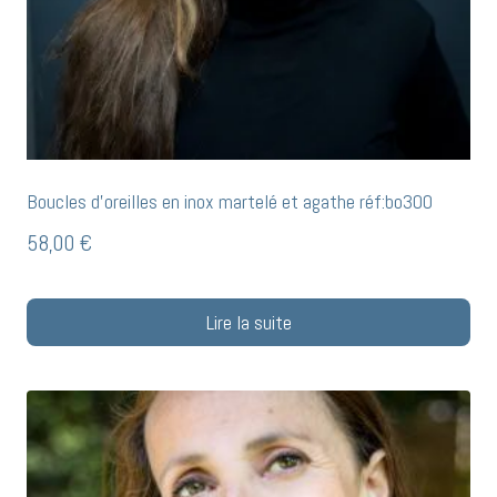
Boucles d’oreilles en inox martelé et agathe réf:bo300
58,00
€
Lire la suite