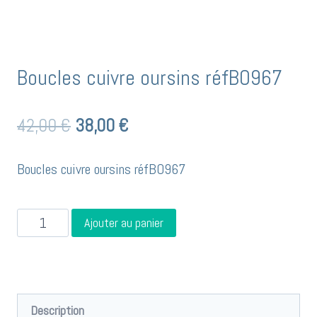
Boucles cuivre oursins réfBO967
Le
Le
42,00
€
38,00
€
prix
prix
Boucles cuivre oursins réfBO967
initial
actuel
était :
est :
quantité
Ajouter au panier
42,00 €.
38,00 €.
de
Boucles
cuivre
oursins
Description