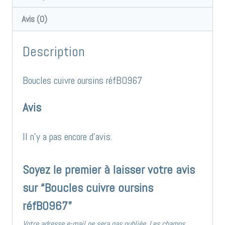
réfBO967
Avis (0)
Description
Boucles cuivre oursins réfBO967
Avis
Il n’y a pas encore d’avis.
Soyez le premier à laisser votre avis
sur “Boucles cuivre oursins
réfBO967”
Votre adresse e-mail ne sera pas publiée.
Les champs