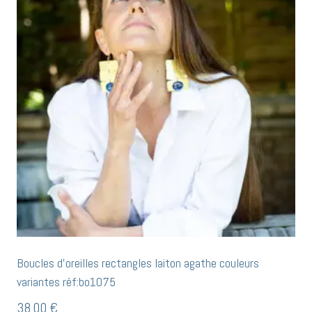
Boucles d’oreilles rectangles laiton agathe couleurs
variantes réf:bo1075
38,00
€