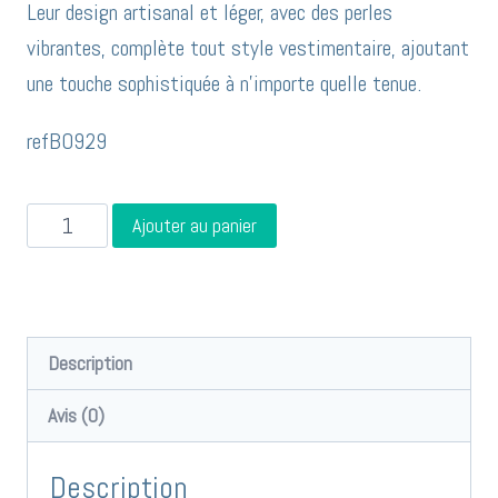
Leur design artisanal et léger, avec des perles
vibrantes, complète tout style vestimentaire, ajoutant
une touche sophistiquée à n’importe quelle tenue.
refBO929
quantité
Ajouter au panier
de
Boucles
d'oreilles
inox
Description
martelé
Avis (0)
perles
couleurs
Description