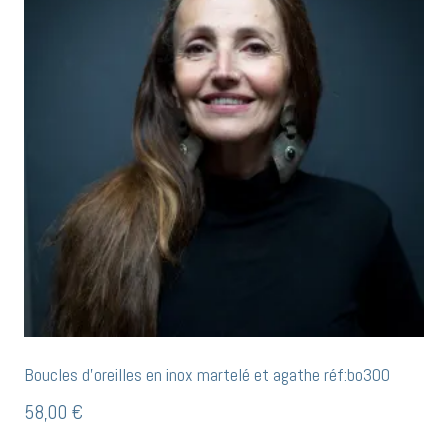
Boucles d’oreilles en inox martelé et agathe réf:bo300
58,00
€