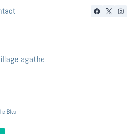
ntact
uillage agathe
the Bleu