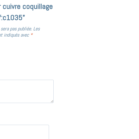
r cuivre coquillage
f:c1035”
 sera pas publiée.
Les
nt indiqués avec
*