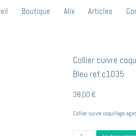
eil
Boutique
Alix
Articles
Co
Collier cuivre coq
Bleu ref:c1035
38,00
€
Collier cuivre coquillage aga
quantité