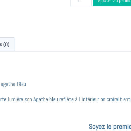
Ajouter au panier
de
Collier
cuivre
coquillage
is (0)
agathe
Bleu
ref:c1035
e agathe Bleu
rte lumière son Agathe bleu reflète à l’intérieur on croirait e
Soyez le premie