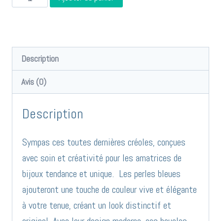
de
Créoles
bleues
réfBO1053
Description
Avis (0)
Description
Sympas ces toutes dernières créoles, conçues
avec soin et créativité pour les amatrices de
bijoux tendance et unique. Les perles bleues
ajouteront une touche de couleur vive et élégante
à votre tenue, créant un look distinctif et