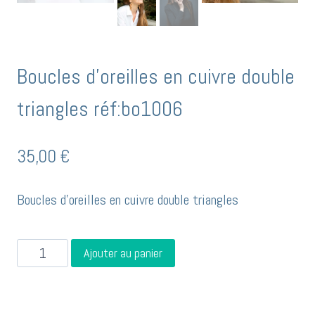
Boucles d’oreilles en cuivre double
triangles réf:bo1006
35,00
€
Boucles d’oreilles en cuivre double triangles
quantité
Ajouter au panier
de
Boucles