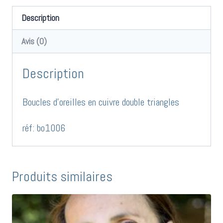
d'oreilles
en
Description
cuivre
Avis (0)
double
triangles
Description
réf:bo1006
Boucles d’oreilles en cuivre double triangles
réf: bo1006
Produits similaires