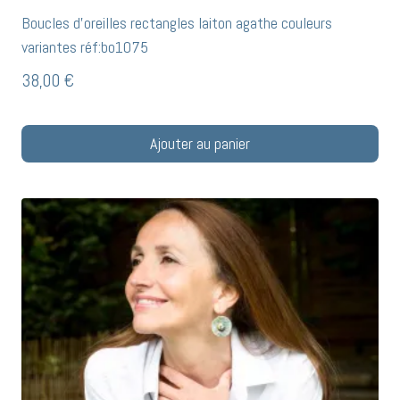
Boucles d’oreilles rectangles laiton agathe couleurs
variantes réf:bo1075
38,00
€
Ajouter au panier